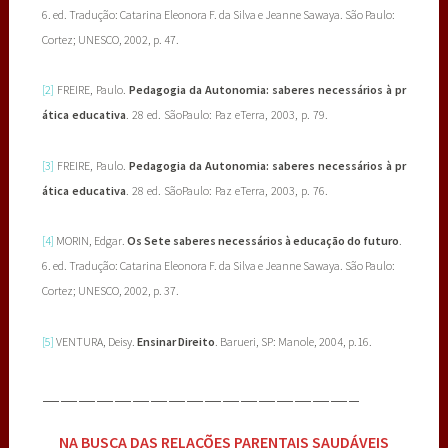
6. ed. Tradução: Catarina Eleonora F. da Silva e Jeanne Sawaya. São Paulo:
Cortez; UNESCO, 2002, p. 47.
da
Autonomia:
saberes
necessários
à
pr
[2]
FREIRE,
Paulo.
Pedagogia
ática
educativa
.
28
ed.
SãoPaulo:
Paz
e
Terra,
2003,
p.
79.
da
Autonomia:
saberes
necessários
à
pr
[3]
FREIRE,
Paulo.
Pedagogia
ática
educativa
.
28
ed.
SãoPaulo:
Paz
e
Terra,
2003,
p.
76.
[4]
MORIN, Edgar.
Os Sete saberes necessários à educação do futuro
.
6. ed. Tradução: Catarina Eleonora F. da Silva e Jeanne Sawaya. São Paulo:
Cortez; UNESCO, 2002, p. 37.
[5]
VENTURA, Deisy.
Ensinar Direito
. Barueri, SP: Manole, 2004, p.16.
—————————————————–
NA BUSCA DAS RELAÇÕES PARENTAIS SAUDÁVEIS