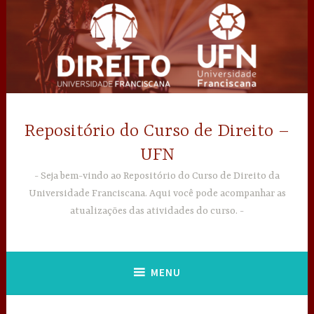
Ir
para
conteúdo
Repositório do Curso de Direito –
UFN
Seja bem-vindo ao Repositório do Curso de Direito da
Universidade Franciscana. Aqui você pode acompanhar as
atualizações das atividades do curso.
MENU