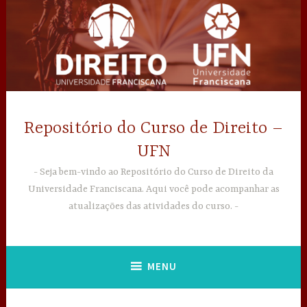
Ir
para
conteúdo
Repositório do Curso de Direito –
UFN
Seja bem-vindo ao Repositório do Curso de Direito da
Universidade Franciscana. Aqui você pode acompanhar as
atualizações das atividades do curso.
MENU