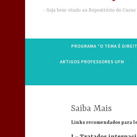
Seja bem-vindo ao Repositório do Curso
PROGRAMA “O TEMA É DIREI
ARTIGOS PROFESSORES UFN
Saiba Mais
Links recomendados para le
I – Tratados internaci