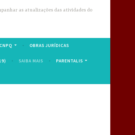
mpanhar as atualizações das atividades do
 CNPQ
OBRAS JURÍDICAS
19)
SAIBA MAIS
PARENTALIS