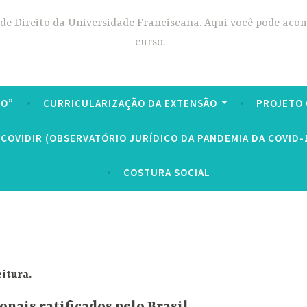
 de Direito da Universidade Franciscana. Aqui você pode aco
curso.
TO”
CURRICULARIZAÇÃO DA EXTENSÃO
PROJETO
COVIDIR (OBSERVATÓRIO JURÍDICO DA PANDEMIA DA COVID-
COSTURA SOCIAL
itura.
onais ratificados pelo Brasil