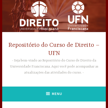
Ir
para
conteúdo
Repositório do Curso de Direito –
UFN
Seja bem-vindo ao Repositório do Curso de Direito da
Universidade Franciscana. Aqui você pode acompanhar as
atualizações das atividades do curso.
MENU